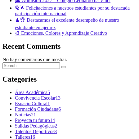
🎓 Admisión 2027 – Colegio Leonardo da Vinci
🥋🌟 Felicitaciones a nuestros estudiantes por su destacada
participación internacional
♟️🏆 Destacamos el excelente desempeño de nuestro
estudiante en ajedrez
🎨 Emociones, Colores y Aprendizaje Creativo
Recent Comments
No hay comentarios que mostrar.
Categories
Área Académica
5
Convivencia Escolar
13
Espacio Cultural
1
Formación Ciudadana
6
Noticias
21
Proyecta tu futuro
14
Salidas Pedagógicas
2
Talentos Deportivos
8
Talleres
16