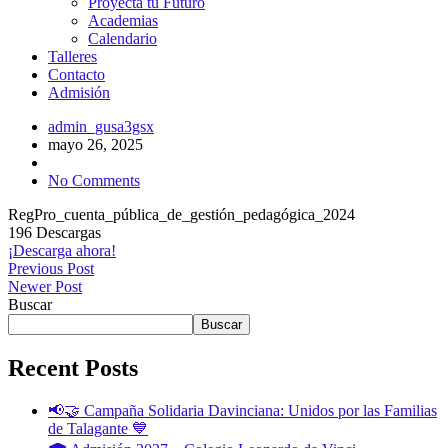
Proyecta tu Futuro
Academias
Calendario
Talleres
Contacto
Admisión
admin_gusa3gsx
mayo 26, 2025
No Comments
RegPro_cuenta_pública_de_gestión_pedagógica_2024
196
Descargas
¡Descarga ahora!
Previous Post
Newer Post
Buscar
Buscar
Recent Posts
📢🤝 Campaña Solidaria Davinciana: Unidos por las Familias
de Talagante 💙