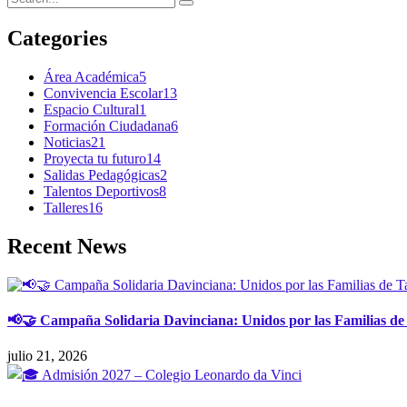
Categories
Área Académica
5
Convivencia Escolar
13
Espacio Cultural
1
Formación Ciudadana
6
Noticias
21
Proyecta tu futuro
14
Salidas Pedagógicas
2
Talentos Deportivos
8
Talleres
16
Recent News
📢🤝 Campaña Solidaria Davinciana: Unidos por las Familias de
julio 21, 2026