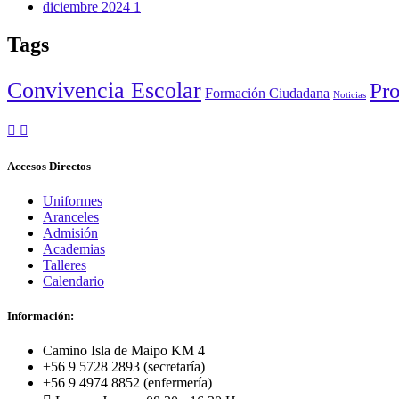
diciembre 2024
1
Tags
Convivencia Escolar
Pro
Formación Ciudadana
Noticias
Accesos Directos
Uniformes
Aranceles
Admisión
Academias
Talleres
Calendario
Información:
Camino Isla de Maipo KM 4
+56 9 5728 2893 (secretaría)
+56 9 4974 8852 (enfermería)