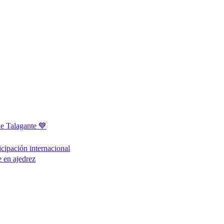
e Talagante 💙
icipación internacional
 en ajedrez